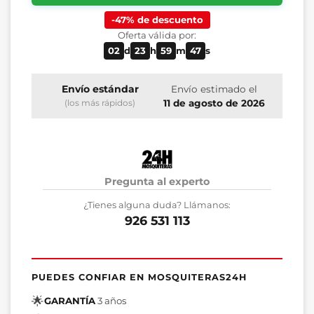
-47% de descuento
Oferta válida por:
02
d
23
h
59
m
46
s
Envío estándar
Envío estimado el
11 de agosto de 2026
(los más rápidos)
Pregunta al experto
¿Tienes alguna duda? Llámanos:
926 531 113
PUEDES CONFIAR EN MOSQUITERAS24H
🌟
GARANTÍA
3 años