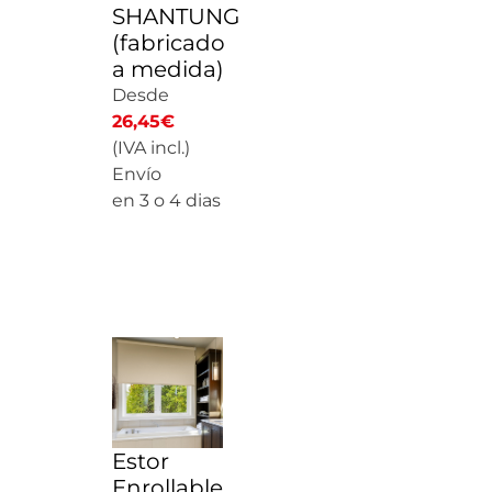
SHANTUNG
(fabricado
a medida)
Desde
26,45
€
(IVA incl.)
Envío
en 3 o 4 dias
CALCULAR
PRECIO
Estor
Enrollable