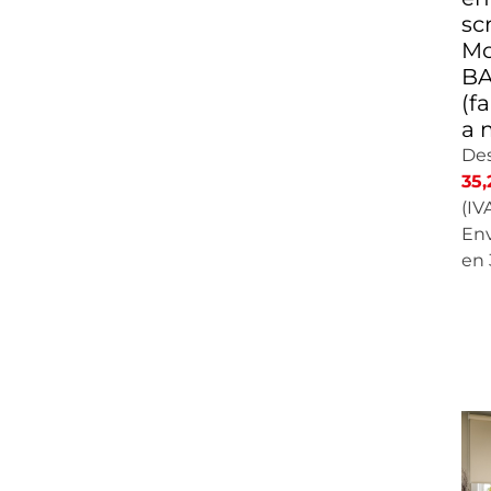
sc
Mo
BA
(f
a 
De
35,
(IVA
Env
en 
C