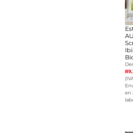
Es
AU
Sc
Ib
Bi
De
89,
(IVA
Env
en 
lab
CA