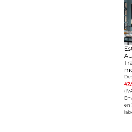
Es
AU
Tr
mo
De
42,
(IVA
Env
en 
lab
CA