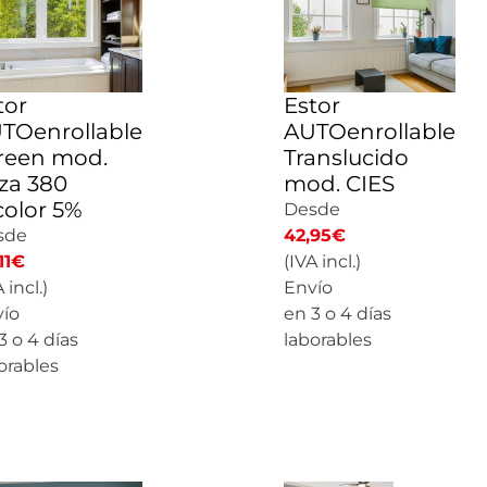
tor
Estor
TOenrollable
AUTOenrollable
reen mod.
Translucido
iza 380
mod. CIES
color 5%
Desde
sde
42,95
€
11
€
(IVA incl.)
 incl.)
Envío
ío
en 3 o 4 días
3 o 4 días
laborables
orables
CALCULAR PRECIO
LCULAR PRECIO