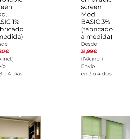
reen
screen
d.
Mod.
SIC 1%
BASIC 3%
abricado
(fabricado
medida)
a medida)
sde
Desde
20
€
31,99
€
 incl.)
(IVA incl.)
ío
Envío
3 o 4 dias
en 3 o 4 dias
ALCULAR
CALCULAR
PRECIO
PRECIO