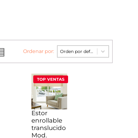
▤
Sort content
Sort content
Ordenar por:
TOP VENTAS
Estor
enrollable
translucido
Mod.