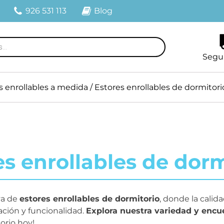
926 531 113
Blog
Segu
s enrollables a medida
/ Estores enrollables de dormitori
es enrollables de dorm
va de
estores enrollables de dormitorio
, donde la calid
ación y funcionalidad.
Explora nuestra variedad y encue
orio hoy!