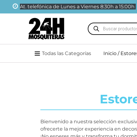
At. telefónica de Lunes a Viernes 8:30h a 15:00h
Búsqueda
de
productos
Todas las Categorías
Inicio
/
Estore
Estor
Bienvenido a nuestra selección exclusi
ofrecerte la mejor experiencia en decor
¡No esperes más y transforma tu dormit