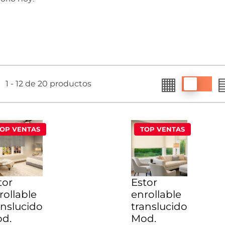
▦
Switch
1 - 12 de 20 productos
pricing
OP VENTAS
TOP VENTAS
tor
Estor
rollable
enrollable
anslucido
translucido
d.
Mod.