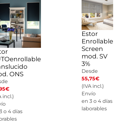
Estor
Enrollable
Screen
tor
mod. SV
TOenrollable
3%
anslucido
Desde
d. ONS
55,75
€
sde
(IVA incl.)
95
€
Envío
 incl.)
en 3 o 4 días
ío
laborables
3 o 4 días
orables
CALCULAR
PRECIO
LCULAR PRECIO