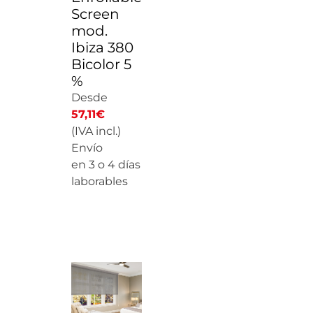
Screen
mod.
Ibiza 380
Bicolor 5
%
Desde
57,11
€
(IVA incl.)
Envío
en 3 o 4 días
laborables
CALCULAR
PRECIO