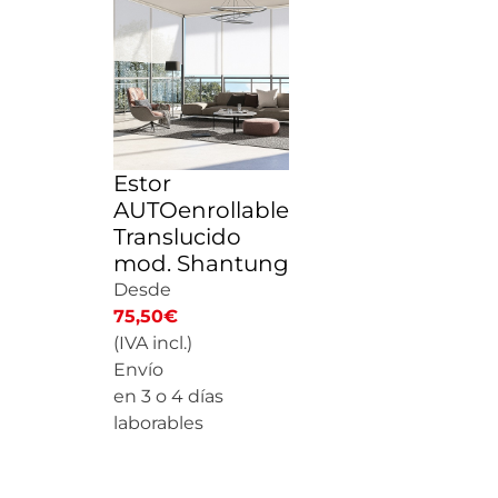
Estor
AUTOenrollable
Translucido
mod. Shantung
Desde
75,50
€
(IVA incl.)
Envío
en 3 o 4 días
laborables
CALCULAR PRECIO