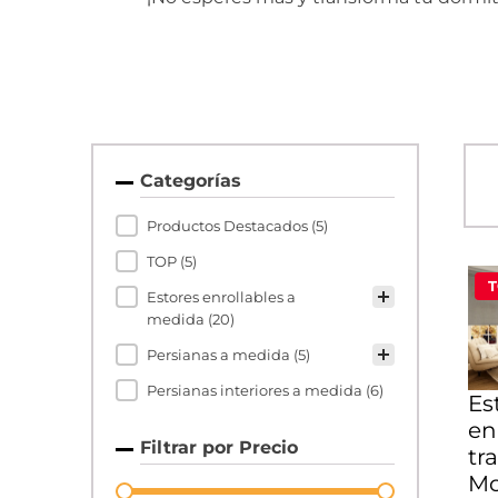
Categorías
Filtros por categorías TODAS
Productos Destacados
(5)
TOP
(5)
T
Estores enrollables a
medida
(20)
Persianas a medida
(5)
Persianas interiores a medida
(6)
Es
en
Filtrar por Precio
tr
Mo