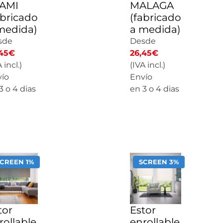
AMI
MALAGA
abricado
(fabricado
medida)
a medida)
sde
Desde
45
€
26,45
€
 incl.)
(IVA incl.)
ío
Envío
3 o 4 dias
en 3 o 4 dias
ALCULAR
CALCULAR
PRECIO
PRECIO
CREEN 1%
SCREEN 3%
tor
Estor
rollable
enrollable