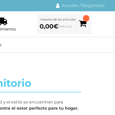
Acceder
/
Registrarse
Importe de los artículos
0,00
€
imiento
o
itorio
ad y el estilo se encuentran para
ntra el estor perfecto para tu hogar.