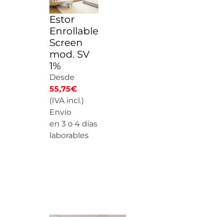
Estor
Enrollable
Screen
mod. SV
1%
Desde
55,75
€
(IVA incl.)
Envío
en 3 o 4 días
laborables
CALCULAR
PRECIO