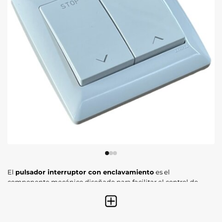
El
pulsador interruptor con enclavamiento
es el
componente mecánico diseñado para facilitar el control de
tus persianas motorizadas sin esfuerzo. A diferencia de los
pulsadores simples, este modelo permite que el motor
complete su recorrido de subida o bajada con una
sola
pulsación
, ofreciendo una gestión mucho más cómoda y