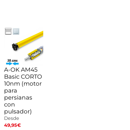
CALCULAR
PRECIO
A-OK AM45
Basic CORTO
10nm (motor
para
persianas
con
pulsador)
Desde
49,95
€