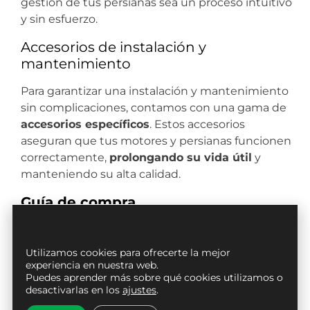
gestión de tus persianas sea un proceso intuitivo
y sin esfuerzo.
Accesorios de instalación y
mantenimiento
Para garantizar una instalación y mantenimiento
sin complicaciones, contamos con una gama de
accesorios específicos
. Estos accesorios
aseguran que tus motores y persianas funcionen
correctamente,
prolongando su vida útil
y
manteniendo su alta calidad.
Guía de compra
Consideración
Detalle
Utilizamos cookies para ofrecerte la mejor
Elige entre
experiencia en nuestra web.
Puedes aprender más sobre qué cookies utilizamos o
motores para
desactivarlas en los
ajustes
.
persianas