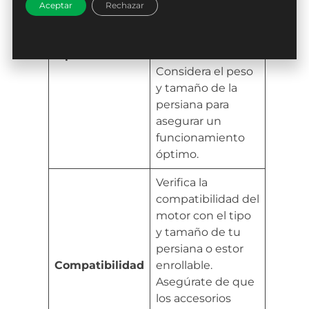
domésticas,
Aceptar
Rechazar
comerciales o
estores
Tipo de Motor
enrollables.
Considera el peso
y tamaño de la
persiana para
asegurar un
funcionamiento
óptimo.
Verifica la
compatibilidad del
motor con el tipo
y tamaño de tu
persiana o estor
Compatibilidad
enrollable.
Asegúrate de que
los accesorios