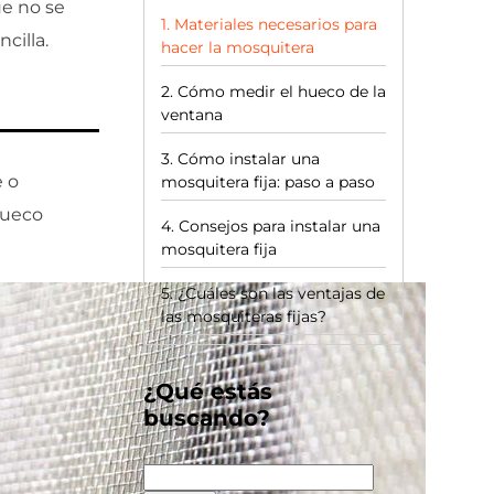
e no se
Materiales necesarios para
cilla.
hacer la mosquitera
Cómo medir el hueco de la
ventana
Cómo instalar una
e o
mosquitera fija: paso a paso
hueco
Consejos para instalar una
mosquitera fija
¿Cuáles son las ventajas de
las mosquiteras fijas?
¿Qué estás
buscando?
Buscar: