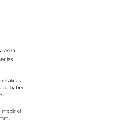
o de la
er las
 metálicos
puede haber
es
s medir el
5mm.