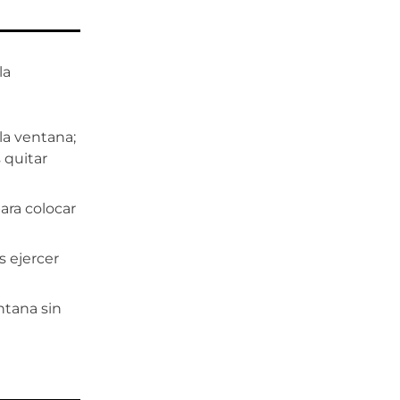
la
la ventana;
 quitar
para colocar
es ejercer
ntana sin