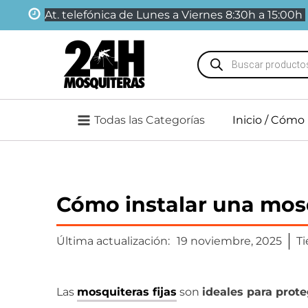
At. telefónica de Lunes a Viernes 8:30h a 15:00h
Búsqueda
de
productos
Todas las Categorías
Inicio
/ Cómo i
Cómo instalar una mosq
Última actualización:
19 noviembre, 2025
Ti
Las
mosquiteras fijas
son
ideales para prote