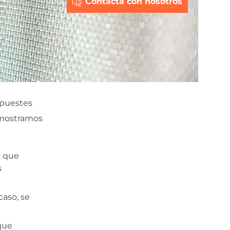
Contacta con nosotros
 apuestes
e mostramos
s que
s
caso, se
 que