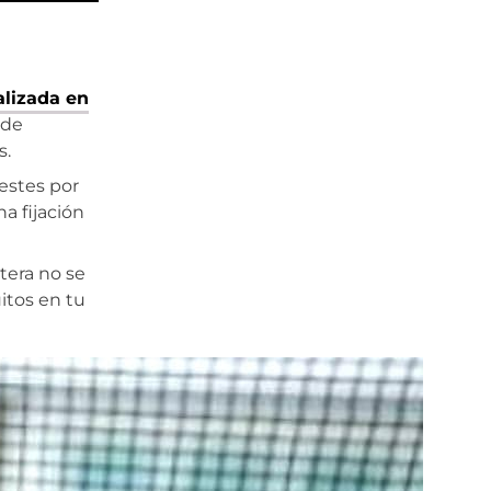
alizada en
 de
s.
uestes por
a fijación
tera no se
itos en tu