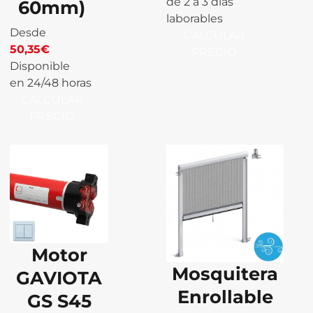
de 2 a 3 días
60mm)
laborables
Desde
CALCULAR
50,35
€
PRECIO
Disponible
en 24/48 horas
CALCULAR
PRECIO
Motor
Mosquitera
GAVIOTA
Enrollable
GS S45