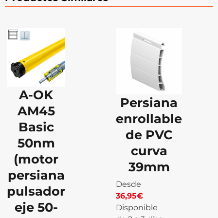
A-OK
Persiana
AM45
enrollable
Basic
de PVC
50nm
curva
(motor
39mm
persiana
Desde
pulsador
36,95
€
eje 50-
Disponible