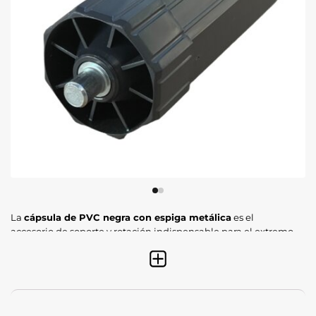
La
cápsula de PVC negra con espiga metálica
es el
accesorio de soporte y rotación indispensable para el extremo
opuesto al motor o al recogedor en el eje de la persiana.
Fabricada en
polímero técnico reforzado
y equipada con
un eje de acero, esta pieza se inserta en el tubo octogonal
para permitir un giro fluido, equilibrado y resistente al peso
del paño.