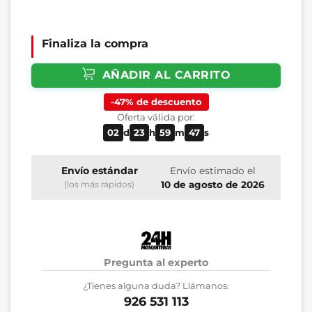
Finaliza la compra
AÑADIR AL CARRITO
-47% de descuento
Oferta válida por:
02
d
23
h
59
m
46
s
Envío estándar
Envío estimado el
10 de agosto de 2026
(los más rápidos)
Pregunta al experto
¿Tienes alguna duda? Llámanos:
926 531 113