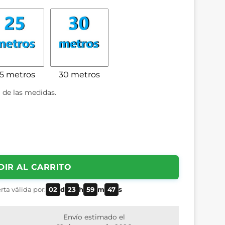
5 metros
30 metros
 de las medidas.
DIR AL CARRITO
rta válida por:
02
d
23
h
59
m
46
s
Envío estimado el