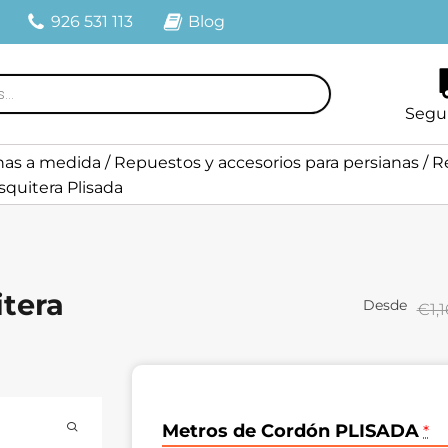
926 531 113
Blog
Segu
nas a medida
/
Repuestos y accesorios para persianas
/
R
squitera Plisada
itera
Desde
€1,1
Metros de Cordón PLISADA
*