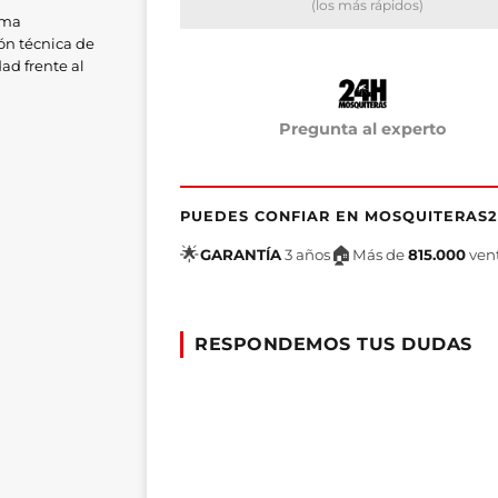
(los más rápidos)
rma
ón técnica de
ad frente al
edida de
Pregunta al experto
plisadas.
PUEDES CONFIAR EN MOSQUITERAS
🌟
🏠
GARANTÍA
3 años
Más de
815.000
ven
RESPONDEMOS TUS DUDAS