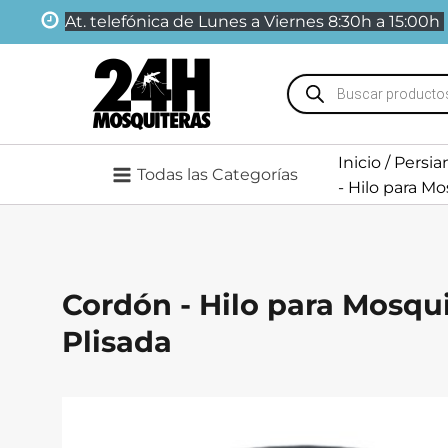
At. telefónica de Lunes a Viernes 8:30h a 15:00h
Búsqueda
de
productos
Inicio
/
Persia
Todas las Categorías
- Hilo para Mo
Cordón - Hilo para Mosqu
Plisada