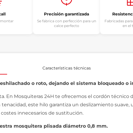
tall
Precisión garantizada
Resistenci
e montar
Se fabrica con perfección para un
Fabricadas para
calce perfecto
en el
Características técnicas
eshilachado o roto, dejando el sistema bloqueado o i
ta. En Mosquiteras 24H te ofrecemos el cordón técnico de
an tenacidad, este hilo garantiza un deslizamiento suave,
 costes innecesarios de sustitución.
uestra mosquitera plisada
diámetro 0,8 mm.