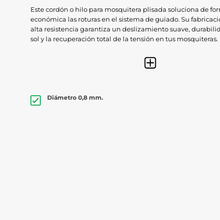
Este cordón o hilo para mosquitera plisada soluciona de fo
económica las roturas en el sistema de guiado. Su fabricaci
alta resistencia garantiza un deslizamiento suave, durabilid
sol y la recuperación total de la tensión en tus mosquiteras.
Es necesario entre 15 o 20 metros dependiendo de la m
nuestra plisada.
Cordón o cuerda valido para reparación de mosquiteras 
Diámetro 0,8 mm.