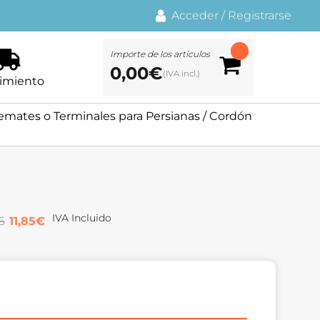
Acceder
/
Registrarse
Importe de los artículos
0,00
€
imiento
emates o Terminales para Persianas
/ Cordón
IVA Incluido
6
11,85
€