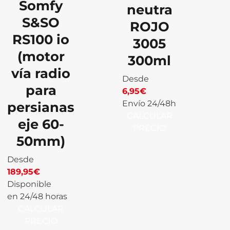
Somfy
neutra
S&SO
ROJO
RS100 io
3005
(motor
300ml
vía radio
Desde
para
6,95
€
Envío 24/48h
persianas
CALCULAR
eje 60-
PRECIO
50mm)
Desde
189,95
€
Disponible
en 24/48 horas
CALCULAR
PRECIO