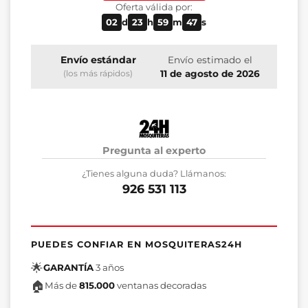
Oferta válida por:
02
d
23
h
59
m
46
s
Envío estándar
Envío estimado el
11 de agosto de 2026
(los más rápidos)
Pregunta al experto
¿Tienes alguna duda? Llámanos:
926 531 113
PUEDES CONFIAR EN MOSQUITERAS24H
🌟
GARANTÍA
3 años
🏠
Más de
815.000
ventanas decoradas