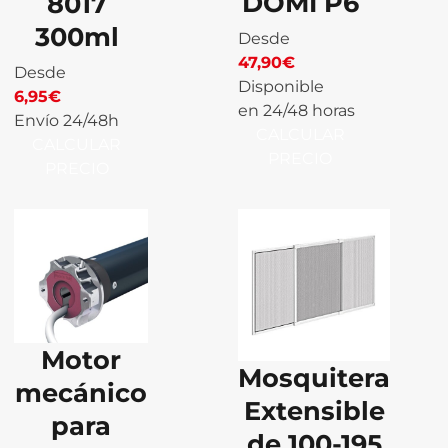
DOMI P6
8017
300ml
Desde
47,90
€
Desde
Disponible
6,95
€
en 24/48 horas
Envío 24/48h
CALCULAR
CALCULAR
PRECIO
PRECIO
Motor
Mosquitera
mecánico
Extensible
para
de 100-195