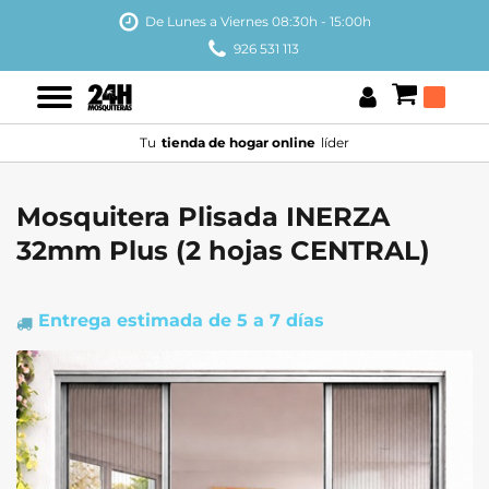
De Lunes a Viernes 08:30h - 15:00h
926 531 113
Tu
tienda de hogar online
líder
Mosquitera Plisada INERZA
32mm Plus (2 hojas CENTRAL)
Entrega estimada
de 5 a 7 días