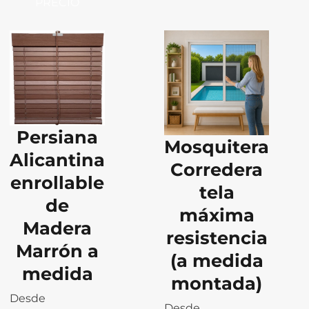
PRECIO
Persiana
Mosquitera
Alicantina
Corredera
enrollable
tela
de
máxima
Madera
resistencia
Marrón a
(a medida
medida
montada)
Desde
Desde