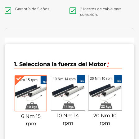
exclusivamente de
energía solar renovable
, almacenándola
en una batería de alto rendimiento que garantiza el
Garantía de 5 años.
2 Metros de cable para
funcionamiento del motor incluso en días nublados o
conexión.
durante la noche.
1. Selecciona la fuerza del Motor
*
10 Nm 14
20 Nm 10
6 Nm 15
rpm
rpm
rpm