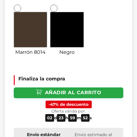
Marrón 8014
Negro
Finaliza la compra
AÑADIR AL CARRITO
-47% de descuento
Oferta válida por:
02
d
23
h
59
m
51
s
Envío estándar
Envío estimado el