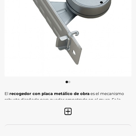
El
recogedor con placa metálico de obra
es el mecanismo
robusto diseñado para quedar empotrado en el muro. Es la
solución clásica y más duradera para el accionamiento de
persianas, combinando un
muelle de alta torsión
con una
placa embellecedora que garantiza un acabado profesional y
discreto en la pared.