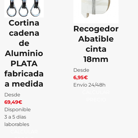
Cortina
Recogedor
cadena
Abatible
de
cinta
Aluminio
18mm
PLATA
Desde
fabricada
6,95
€
a medida
Envío 24/48h
CALCULAR
Desde
PRECIO
69,49
€
Disponible
3 a 5 días
laborables
CALCULAR