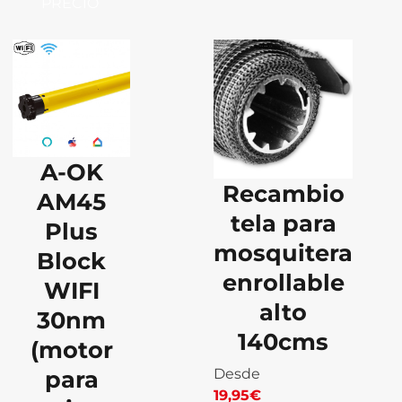
PRECIO
A-OK
Recambio
AM45
tela para
Plus
mosquitera
Block
enrollable
WIFI
alto
30nm
140cms
(motor
para
Desde
19,95
€