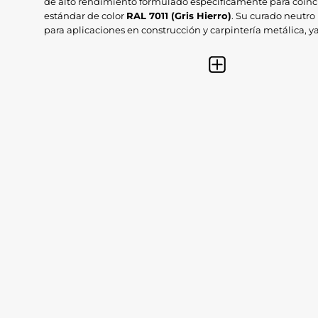
de alto rendimiento formulado específicamente para coinci
estándar de color
RAL 7011 (Gris Hierro)
. Su curado neutro 
para aplicaciones en construcción y carpintería metálica, y
una adherencia excepcional sin riesgo de corrosión en met
en lacados delicados, proporcionando un acabado estético
profesional.