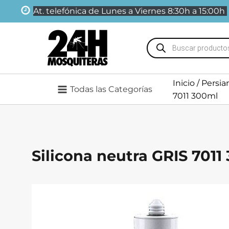
At. telefónica de Lunes a Viernes 8:30h a 15:00h
Búsqueda
de
productos
Inicio
/
Persia
Todas las Categorías
7011 300ml
Silicona neutra GRIS 7011