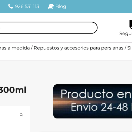
926 531 113
Blog
Segu
nas a medida
/
Repuestos y accesorios para persianas
/
S
 300ml