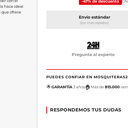
dir con el
-47% de descuento
Ofe
la hace ideal
a que ofrece
Envío estándar
ales ni daños
(los más rápidos)
 impecable y
Pregunta al experto
PUEDES CONFIAR EN MOSQUITERAS
🌟
🏠
GARANTÍA
3 años
Más de
815.000
ven
RESPONDEMOS TUS DUDAS