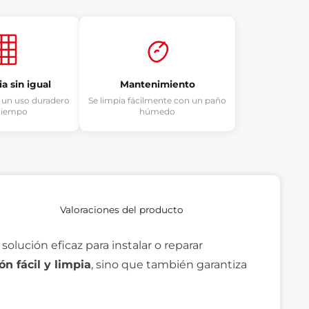
a sin igual
Mantenimiento
 un uso duradero
Se limpia fácilmente con un paño
 tiempo
húmedo
Valoraciones del producto
solución eficaz para instalar o reparar
ón fácil y limpia
, sino que también garantiza