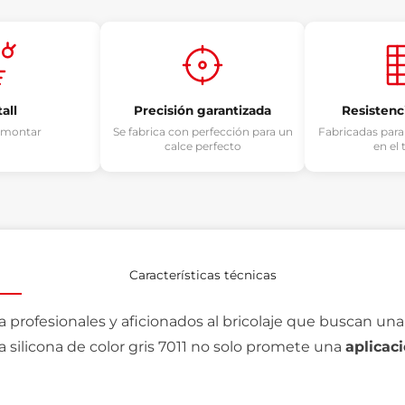
tall
Precisión garantizada
Resistenci
e montar
Se fabrica con perfección para un
Fabricadas para
calce perfecto
en el
Características técnicas
ara profesionales y aficionados al bricolaje que buscan una 
silicona de color gris 7011 no solo promete una
aplicaci