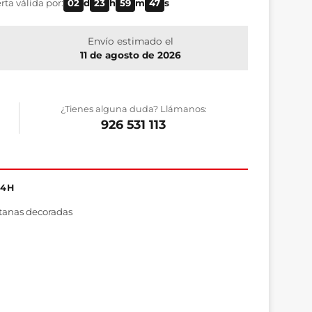
rta válida por:
02
d
23
h
59
m
46
s
Envío estimado el
11 de agosto de 2026
¿Tienes alguna duda? Llámanos:
926 531 113
24H
tanas decoradas