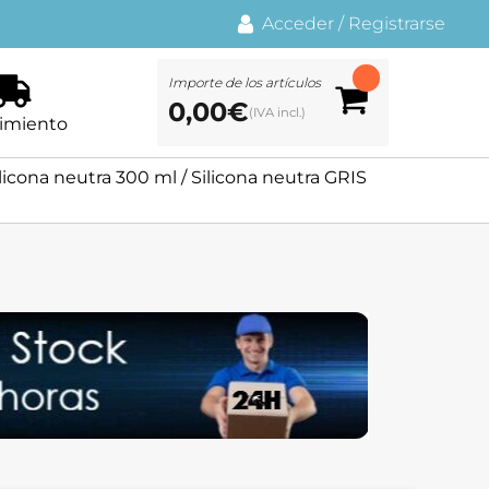
Acceder
/
Registrarse
Importe de los artículos
0,00
€
imiento
ilicona neutra 300 ml
/ Silicona neutra GRIS