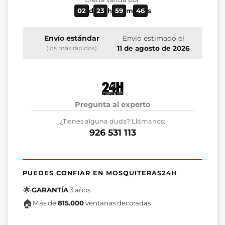
02
d
23
h
59
m
45
s
Envío estándar
Envío estimado el
11 de agosto de 2026
(los más rápidos)
Pregunta al experto
¿Tienes alguna duda? Llámanos:
926 531 113
PUEDES CONFIAR EN MOSQUITERAS24H
🌟
GARANTÍA
3 años
🏠
Más de
815.000
ventanas decoradas