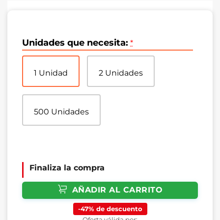
punto de anclaje flexible pero extremadamente firme que
soporte el par motor sin fatigarse.
Unidades que necesita:
*
1 Unidad
2 Unidades
500 Unidades
Finaliza la compra
AÑADIR AL CARRITO
-47% de descuento
Oferta válida por: