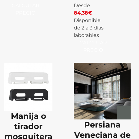
CALCULAR
Desde
PRECIO
84,38
€
Disponible
de 2 a 3 días
laborables
CALCULAR
PRECIO
Manija o
Persiana
tirador
Veneciana de
mosquitera