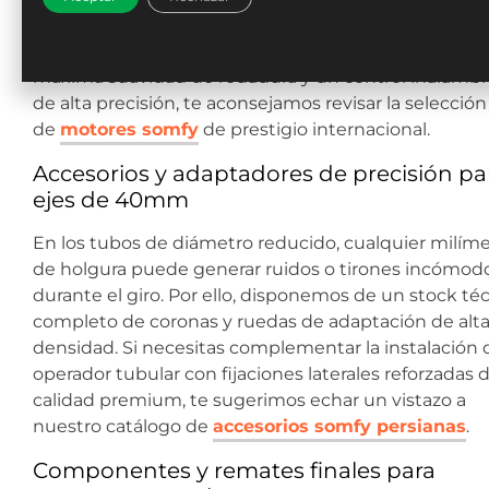
accionar el paño desde cualquier rincón de la habita
Para aquellos proyectos residenciales que buscan la
máxima suavidad de rodadura y un control inalámbr
de alta precisión, te aconsejamos revisar la selección
de
motores somfy
de prestigio internacional.
Accesorios y adaptadores de precisión pa
ejes de 40mm
En los tubos de diámetro reducido, cualquier milím
de holgura puede generar ruidos o tirones incómod
durante el giro. Por ello, disponemos de un stock té
completo de coronas y ruedas de adaptación de alt
densidad. Si necesitas complementar la instalación 
operador tubular con fijaciones laterales reforzadas 
calidad premium, te sugerimos echar un vistazo a
nuestro catálogo de
accesorios somfy persianas
.
Componentes y remates finales para