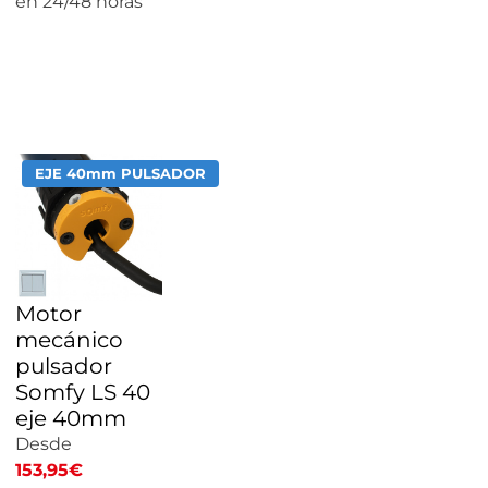
en 24/48 horas
CALCULAR
PRECIO
EJE 40mm PULSADOR
Motor
mecánico
pulsador
Somfy LS 40
eje 40mm
Desde
153,95
€