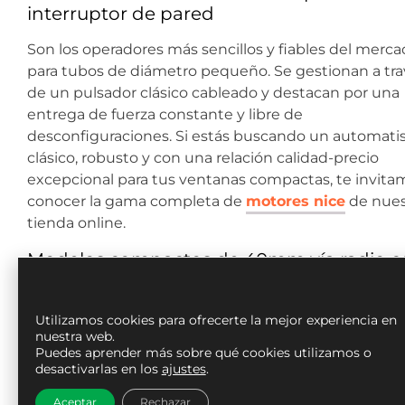
interruptor de pared
Son los operadores más sencillos y fiables del merc
para tubos de diámetro pequeño. Se gestionan a tra
de un pulsador clásico cableado y destacan por una
entrega de fuerza constante y libre de
desconfiguraciones. Si estás buscando un automat
clásico, robusto y con una relación calidad-precio
excepcional para tus ventanas compactas, te invita
conocer la gama completa de
motores nice
de nues
tienda online.
Modelos compactos de 40mm vía radio c
mando a distancia
Si prefieres una instalación limpia que no requiera
Utilizamos cookies para ofrecerte la mejor experiencia en
nuestra web.
romper las paredes para pasar cables hacia un
Puedes aprender más sobre qué cookies utilizamos o
interruptor, los motores de 40mm vía radio son la o
desactivarlas en los
ajustes
.
perfecta. Llevan la placa receptora de frecuencia
Aceptar
Rechazar
integrada en su esbelto cuerpo de aluminio, permit