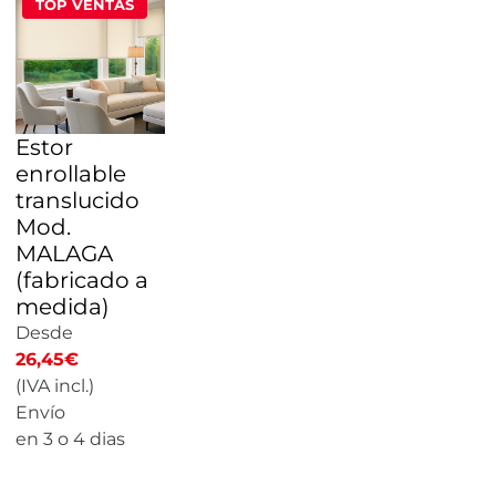
TOP VENTAS
Estor
enrollable
translucido
Mod.
MALAGA
(fabricado a
medida)
Desde
26,45
€
(IVA incl.)
Envío
en 3 o 4 dias
CALCULAR