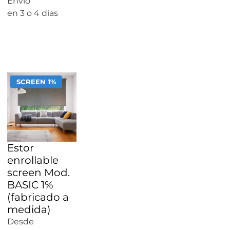
Envío
en 3 o 4 dias
CALCULAR
PRECIO
SCREEN 1%
Estor
enrollable
screen Mod.
BASIC 1%
(fabricado a
medida)
Desde