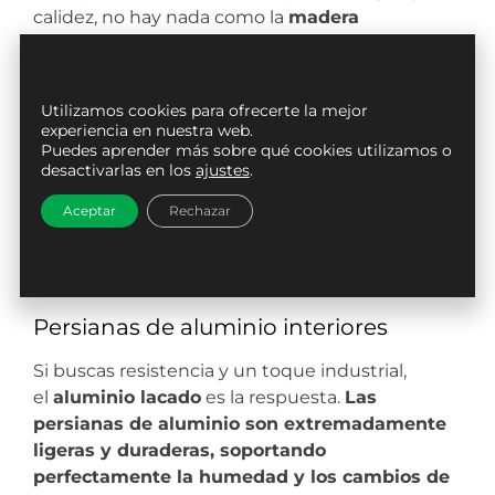
calidez, no hay nada como la
madera
natural
.
Instalar persianas de madera
interiores no solo es una decisión decorativa,
sino también una excelente forma de mejorar
Utilizamos cookies para ofrecerte la mejor
el aislamiento natural de la estancia gracias a
experiencia en nuestra web.
la baja transmitancia térmica de este
Puedes aprender más sobre qué cookies utilizamos o
desactivarlas en los
ajustes
.
material.
En Mosquiteras 24h cuidamos que
cada una de nuestras
persianas madera
tenga
Aceptar
Rechazar
un acabado impecable, ya sea en tono natural o
barnizado, aportando una elegancia que el
plástico o el metal no pueden replicar.
Persianas de aluminio interiores
Si buscas resistencia y un toque industrial,
el
aluminio lacado
es la respuesta.
Las
persianas de aluminio son extremadamente
ligeras y duraderas, soportando
perfectamente la humedad y los cambios de