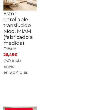
Estor
enrollable
translucido
Mod. MIAMI
(fabricado a
medida)
Desde
26,45
€
(IVA incl.)
Envío
en 3 o 4 dias
CALCULAR
PRECIO