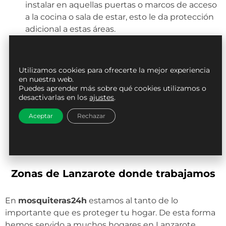
instalar en aquellas puertas o marcos de acceso
a la cocina o sala de estar, esto le da protección
adicional a estas áreas.
Mosquiteras plisadas:
Para gustos exclusivos
este tipo de mosquitera es perfecta debido a su
estilo de acordeón, ya que le da un toque
Utilizamos cookies para ofrecerte la mejor experiencia
en nuestra web.
moderno y combinan en interiores de estilo
Puedes aprender más sobre qué cookies utilizamos o
vanguardista y con acabados de lujo.
desactivarlas en los
ajustes
.
Mosquiteras antiviento:
Por sus materiales y
Aceptar
Rechazar
marco de alta resistencia no tendréis que
preocuparos por mosquiteras abatibles por el
viento.
Zonas de Lanzarote donde trabajamos
En
mosquiteras24h
estamos al tanto de lo
importante que es proteger tu hogar. De esta forma
hemos servido a muchos hogares en Lanzarote,