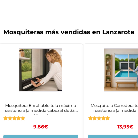
Mosquiteras más vendidas en Lanzarote
Mosquitera Enrollable tela máxima
Mosquitera Corredera 
resistencia (a medida cabezal de 33 o
resistencia (a medid
42mm)
Valorado
Valorado
9,86
€
13,95
€
con
con
4.83
4.83
de 5
de 5