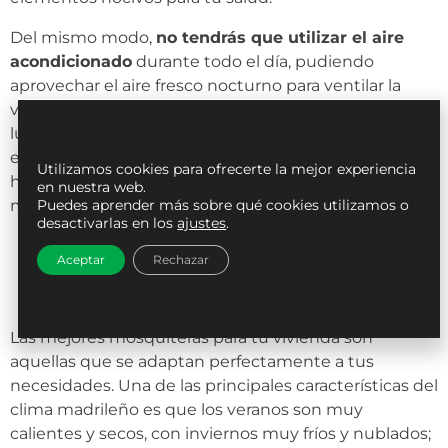
Del mismo modo,
no tendrás que utilizar el aire
acondicionado
durante todo el día, pudiendo
aprovechar el aire fresco nocturno para ventilar la
vivienda; de esta forma, ahorrarás en la factura de la
luz y ayudarás a mejorar el medio ambiente. Además,
evitarás la entrada directa de los rayos solares en tu
Utilizamos cookies para ofrecerte la mejor experiencia
hogar, manteniendo el color y el buen estado de tus
en nuestra web.
muebles.
Puedes aprender más sobre qué cookies utilizamos o
desactivarlas en los
ajustes
.
¿Cuáles son las mejores mosquiteras
Aceptar
Rechazar
para Madrid?
Las mejores mosquiteras para tu vivienda son
aquellas que se adaptan perfectamente a tus
necesidades. Una de las principales características del
clima madrileño es que los veranos son muy
calientes y secos, con inviernos muy fríos y nublados;