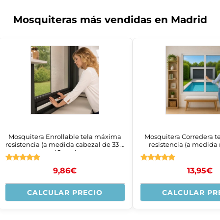
Mosquiteras más vendidas en Madrid
Mosquitera Enrollable tela máxima
Mosquitera Corredera 
resistencia (a medida cabezal de 33 o
resistencia (a medid
42mm)
Valorado
Valorado
9,86
€
13,95
€
con
con
4.83
4.83
de 5
de 5
CALCULAR PRECIO
CALCULAR PR