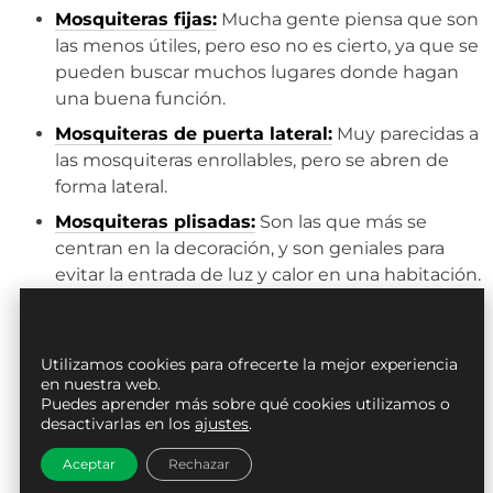
Mosquiteras fijas:
Mucha gente piensa que son
las menos útiles, pero eso no es cierto, ya que se
pueden buscar muchos lugares donde hagan
una buena función.
Mosquiteras de puerta lateral:
Muy parecidas a
las mosquiteras enrollables, pero se abren de
forma lateral.
Mosquiteras plisadas:
Son las que más se
centran en la decoración, y son geniales para
evitar la entrada de luz y calor en una habitación.
Mosquiteras antiviento:
Si vives en una zona de
mucho viento, debes buscar este tipo de
mosquiteras.
Utilizamos cookies para ofrecerte la mejor experiencia
en nuestra web.
Puedes aprender más sobre qué cookies utilizamos o
Zonas de Majadahonda donde
desactivarlas en los
ajustes
.
trabajamos
Aceptar
Rechazar