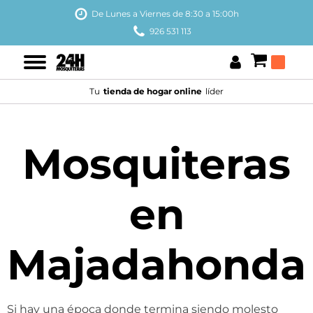
De Lunes a Viernes de 8:30 a 15:00h
926 531 113
Tu
tienda de hogar online
líder
Mosquiteras
en
Majadahonda
Si hay una época donde termina siendo molesto