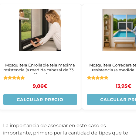
Mosquitera Enrollable tela máxima
Mosquitera Corredera 
resistencia (a medida cabezal de 33 o
resistencia (a medid
42mm)
Valorado
Valorado
9,86
€
13,95
€
con
con
4.83
4.83
de 5
de 5
CALCULAR PRECIO
CALCULAR PR
La importancia de asesorar en este caso es
importante, primero por la cantidad de tipos que te