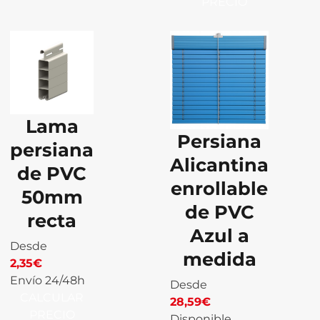
PRECIO
Lama
Persiana
persiana
Alicantina
de PVC
enrollable
50mm
de PVC
recta
Azul a
Desde
medida
2,35
€
Envío 24/48h
Desde
CALCULAR
28,59
€
PRECIO
Disponible