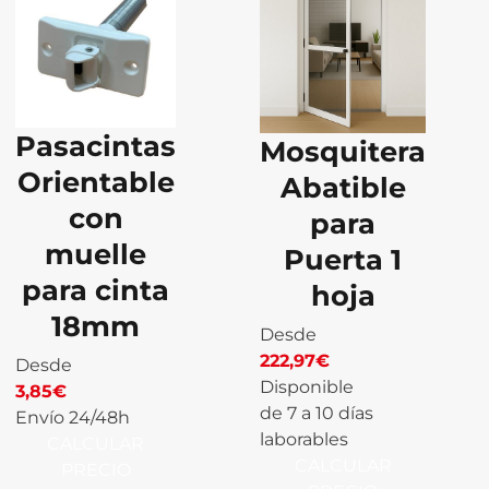
Pasacintas
Mosquitera
Orientable
Abatible
con
para
muelle
Puerta 1
para cinta
hoja
18mm
Desde
222,97
€
Desde
Disponible
3,85
€
de 7 a 10 días
Envío 24/48h
laborables
CALCULAR
CALCULAR
PRECIO