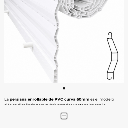
La
persiana enrollable de PVC curva 60mm
es el modelo
clásico diseñado para cubrir grandes ventanales con la
máxima ligereza. Gracias a su perfil de
lama ancha y
curvada
, permite un enrollamiento óptimo en el cajón,
ofreciendo una barrera eficaz contra la luz y el ruido exterior
con un mantenimiento mínimo.