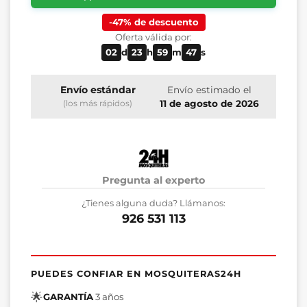
-47% de descuento
Oferta válida por:
02
d
23
h
59
m
46
s
Envío estándar
Envío estimado el
11 de agosto de 2026
(los más rápidos)
Pregunta al experto
¿Tienes alguna duda? Llámanos:
926 531 113
PUEDES CONFIAR EN MOSQUITERAS24H
🌟
GARANTÍA
3 años