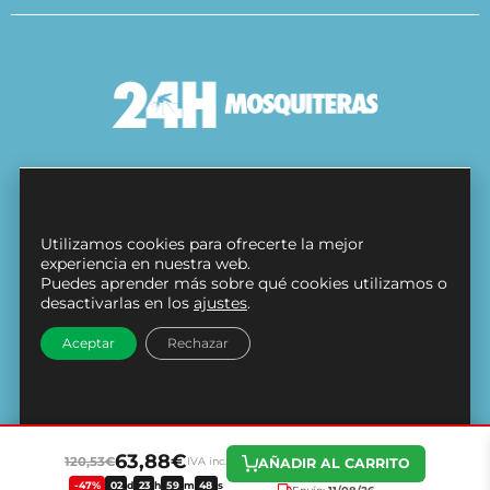
Condiciones Generales
Política de cookies
Utilizamos cookies para ofrecerte la mejor
Protección de datos
experiencia en nuestra web.
Puedes aprender más sobre qué cookies utilizamos o
Contacto
desactivarlas en los
ajustes
.
Síguenos en
Aceptar
Rechazar
63,88€
120,53€
AÑADIR AL CARRITO
IVA inc.
-47%
02
d
23
h
59
m
47
s
Envío:
11/08/26