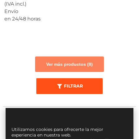
(IVA incl.)
Envío
en 24/48 horas
CALCULAR
PRECIO
Ver más productos (8)
FILTRAR
Utilizamos cookies para ofrecerte la mejor
¿Qué es y por qué elegir un kit de
experiencia en nuestra web.