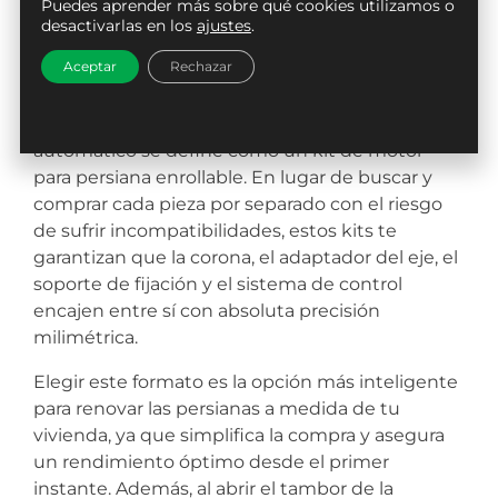
motor para persiana enrollable?
Puedes aprender más sobre qué cookies utilizamos o
desactivarlas en los
ajustes
.
Un paquete técnico cerrado que reúne todos
Aceptar
Rechazar
los elementos mecánicos y eléctricos
indispensables para transformar una persiana
manual en un sistema completamente
automático se define como un kit de motor
para persiana enrollable. En lugar de buscar y
comprar cada pieza por separado con el riesgo
de sufrir incompatibilidades, estos kits te
garantizan que la corona, el adaptador del eje, el
soporte de fijación y el sistema de control
encajen entre sí con absoluta precisión
milimétrica.
Elegir este formato es la opción más inteligente
para renovar las persianas a medida de tu
vivienda, ya que simplifica la compra y asegura
un rendimiento óptimo desde el primer
instante. Además, al abrir el tambor de la