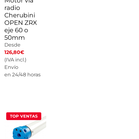
Motor vía
radio
Cherubini
OPEN ZRX
eje 60 o
50mm
Desde
126,80
€
(IVA incl.)
Envío
en 24/48 horas
CALCULAR
PRECIO
TOP VENTAS