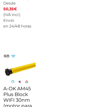
Desde
50,35
€
(IVA incl.)
Envío
en 24/48 horas
CALCULAR
PRECIO
A-OK AM45
Plus Block
WIFI 30nm
(motor para