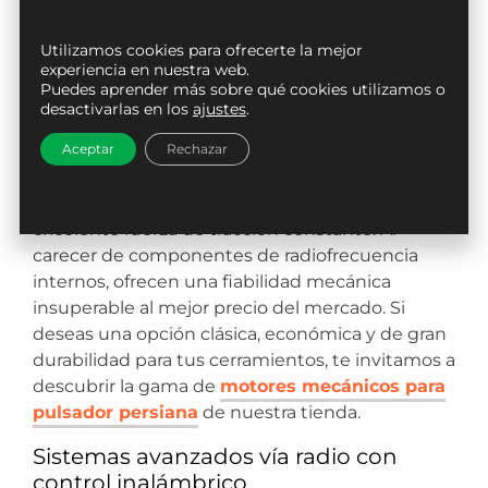
envergadura con total seguridad.
Utilizamos cookies para ofrecerte la mejor
Motores mecánicos para pulsador
experiencia en nuestra web.
físico
Puedes aprender más sobre qué cookies utilizamos o
desactivarlas en los
ajustes
.
Son los automatismos más tradicionales y
robustos para ventanales amplios. Estos
Aceptar
Rechazar
operadores tubulares se conectan directamente
a un inversor de pared y destacan por su
excelente fuerza de tracción constante. Al
carecer de componentes de radiofrecuencia
internos, ofrecen una fiabilidad mecánica
insuperable al mejor precio del mercado. Si
deseas una opción clásica, económica y de gran
durabilidad para tus cerramientos, te invitamos a
descubrir la gama de
motores mecánicos para
pulsador persiana
de nuestra tienda.
Sistemas avanzados vía radio con
control inalámbrico