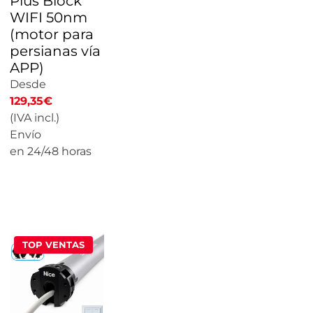
Plus Block
WIFI 50nm
(motor para
persianas vía
APP)
Desde
129,35
€
(IVA incl.)
Envío
en 24/48 horas
CALCULAR
PRECIO
TOP VENTAS