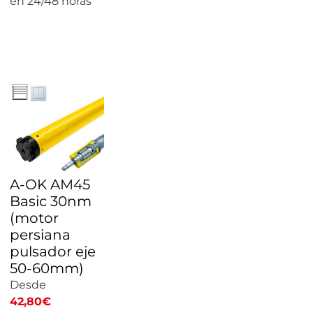
en 24/48 horas
CALCULAR
PRECIO
A-OK AM45
Basic 30nm
(motor
persiana
pulsador eje
50-60mm)
Desde
42,80
€