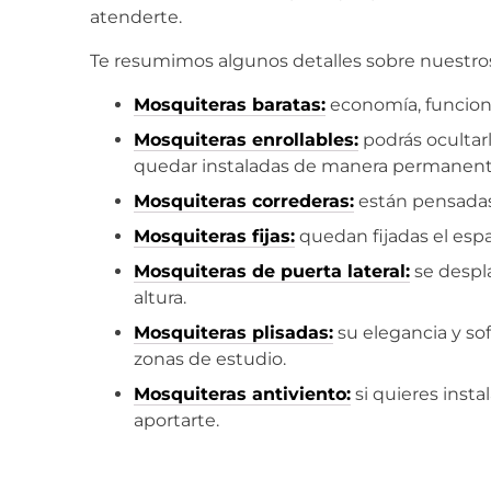
atenderte.
Te resumimos algunos detalles sobre nuestros
Mosquiteras baratas:
economía, funcional
Mosquiteras enrollables:
podrás ocultar
quedar instaladas de manera permanent
Mosquiteras correderas:
están pensadas 
Mosquiteras fijas:
quedan fijadas el esp
Mosquiteras de puerta lateral:
se despla
altura.
Mosquiteras plisadas:
su elegancia y so
zonas de estudio.
Mosquiteras antiviento:
si quieres insta
aportarte.