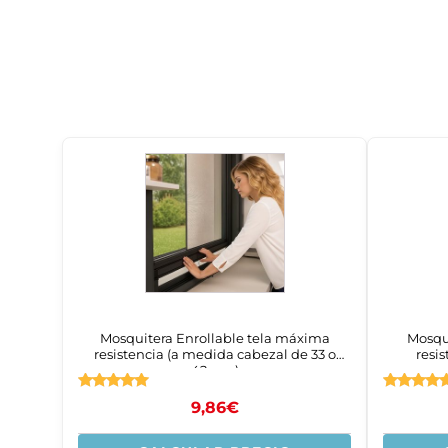
Mosquitera Enrollable tela máxima
Mosqu
resistencia (a medida cabezal de 33 o
resi
42mm)
Valorado
Valorado
9,86
€
con
con
4.83
4.83
de 5
de 5