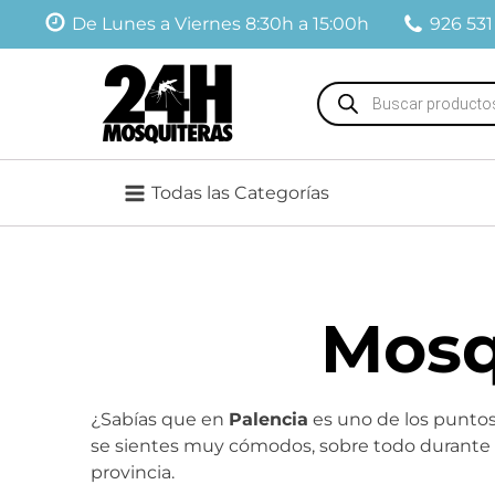
De Lunes a Viernes 8:30h a 15:00h
926 531
Búsqueda
de
productos
Todas las Categorías
Mosq
¿Sabías que en
Palencia
es uno de los punto
se sientes muy cómodos, sobre todo durante l
provincia.