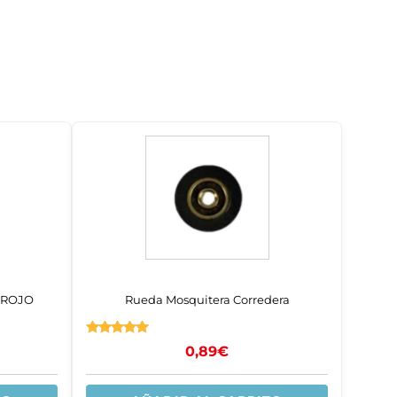
m ROJO
Rueda Mosquitera Corredera
Valorado
0,89
€
con
4.83
de 5