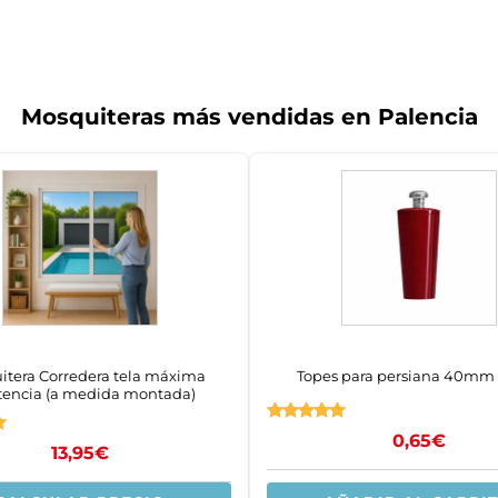
Mosquiteras más vendidas en Palencia
itera Corredera tela máxima
Topes para persiana 40m
stencia (a medida montada)
Valorado
0,65
€
con
13,95
€
5.00
de 5