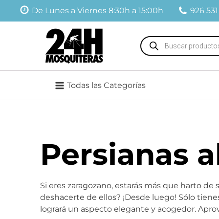
De Lunes a Viernes 8:30h a 15:00h
926 531
Búsqueda
de
productos
Todas las Categorías
Persianas a
Si eres zaragozano, estarás más que harto de su
deshacerte de ellos? ¡Desde luego! Sólo tien
logrará un aspecto elegante y acogedor. Aprov