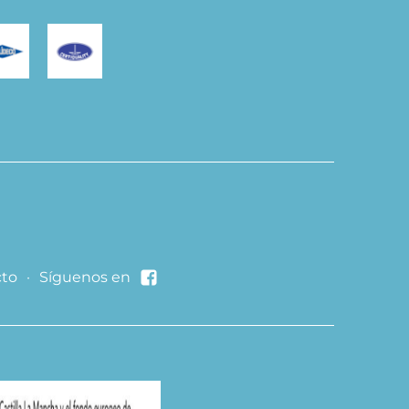
to
·
Síguenos en