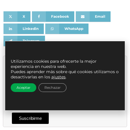
X
Facebook
Email
Linkedin
WhatsApp
Telegram
Utilizamos cookies para ofrecerte la mejor
Newsletter
experiencia en nuestra web.
Se de los primeros en recibir nuestras promociones por correo
Puedes aprender más sobre qué cookies utilizamos o
electrónico
desactivarlas en los
ajustes
.
Email
Aceptar
Rechazar
Suscribirme